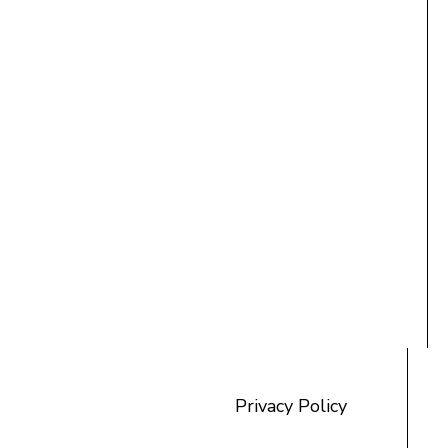
20,00 €
each
Storia dl Radio Ladin y dla Televijion
Ladina 1946 - 2026
Add to cart
Privacy Policy