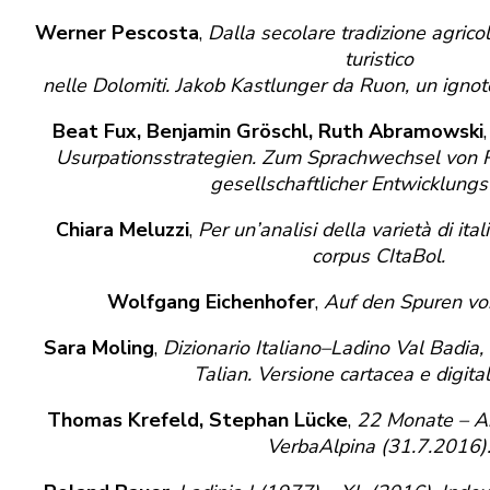
Werner Pescosta
,
Dalla secolare tradizione agricol
turistico
nelle Dolomiti. Jakob Kastlunger da Ruon, un ignot
Beat Fux, Benjamin Gröschl, Ruth Abramowski
Usurpationsstrategien. Zum Sprachwechsel von 
gesellschaftlicher Entwicklungs
Chiara Meluzzi
,
Per un’analisi della varietà di ital
corpus CItaBol.
Wolfgang Eichenhofer
,
Auf den Spuren von 
Sara Moling
,
Dizionario Italiano–Ladino Val Badia,
Talian. Versione cartacea e digital
Thomas Krefeld, Stephan Lücke
,
22 Monate – Ar
VerbaAlpina (31.7.2016)