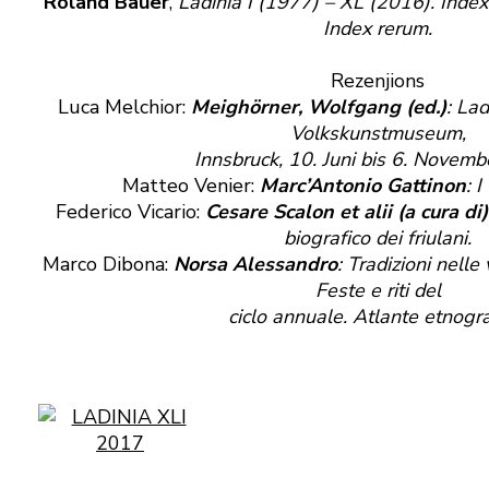
Roland Bauer
,
Ladinia I (1977) – XL (2016). Inde
Index rerum.
Rezenjions
Luca Melchior:
Meighörner, Wolfgang (ed.)
: Lad
Volkskunstmuseum,
Innsbruck, 10. Juni bis 6. Novem
Matteo Venier:
Marc’Antonio Gattinon
: 
Federico Vicario:
Cesare Scalon et alii (a cura di)
biografico dei friulani.
Marco Dibona:
Norsa Alessandro
: Tradizioni nelle
Feste e riti del
ciclo annuale. Atlante etnogra