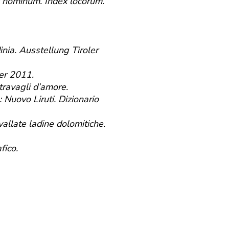
x nominum. Index locorum.
inia. Ausstellung Tiroler
ber 2011.
I travagli d’amore.
: Nuovo Liruti. Dizionario
 vallate ladine dolomitiche.
fico.