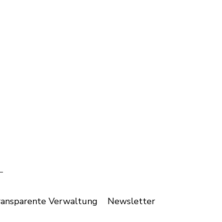
39,00 €
each
Gramatica dl ladin scrit dla Val Badia
Add to cart
ransparente Verwaltung
Newsletter