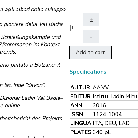
a agli albori dello sviluppo
+
o pioniere della Val Badia
.
–
,
Schließungskämpfe und
Rätoromanen im Kontext
trends
.
Add to cart
iano parlato a Bolzano: il
Specifications
lat. ĭnde “davon”.
AUTUR
AA.VV.
EDITUR
Istitut Ladin Mic
 Dizionar Ladin Val Badia–
ANN
2016
e online.
ISSN
1124-1004
beitsbericht des Projekts
LINGUA
ITA, DEU, LAD
.
PLATES
340 pl.