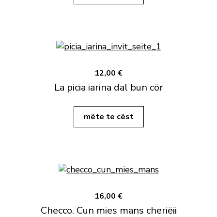
12,00 €
La picia iarina dal bun cör
mëte te cëst
16,00 €
Checco. Cun mies mans cheriëii