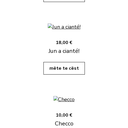
18,00 €
Jun a cianté!
mëte te cëst
10,00 €
Checco