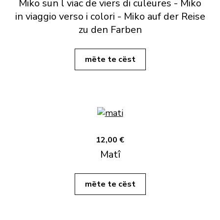
Miko sun l viac de viers di culëures - Miko
in viaggio verso i colori - Miko auf der Reise
zu den Farben
mëte te cëst
12,00 €
Matî
mëte te cëst