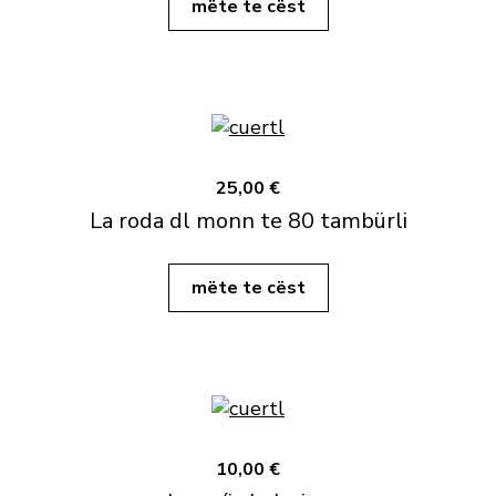
mëte te cëst
25,00 €
La roda dl monn te 80 tambürli
mëte te cëst
10,00 €