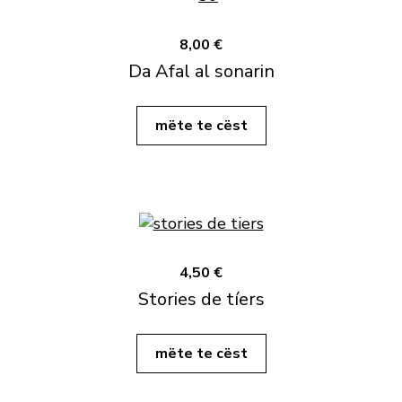
8,00 €
Da Afal al sonarin
mëte te cëst
4,50 €
Stories de tíers
mëte te cëst