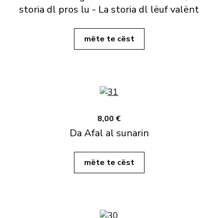
storia dl pros lu - La storia dl lëuf valënt
mëte te cëst
8,00 €
Da Afal al sunarin
mëte te cëst