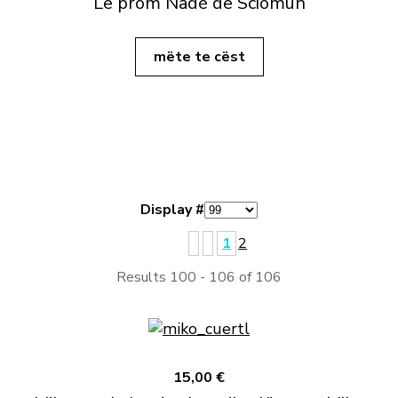
Le pröm Nadé de Sciomun
mëte te cëst
Display #
1
2
Results 100 - 106 of 106
15,00 €