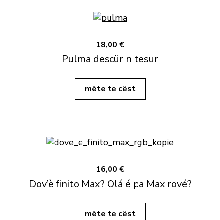
18,00 €
Pulma descür n tesur
mëte te cëst
16,00 €
Dov’è finito Max? Olá é pa Max rové?
mëte te cëst