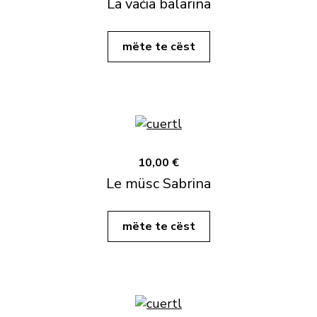
La vaćia balarina
mëte te cëst
10,00 €
Le müsc Sabrina
mëte te cëst