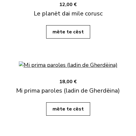
12,00 €
Le planët dai mile corusc
mëte te cëst
18,00 €
Mi prima paroles (ladin de Gherdëina)
mëte te cëst