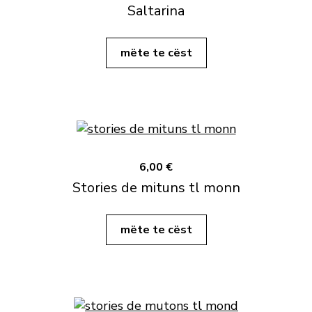
Saltarina
mëte te cëst
6,00 €
Stories de mituns tl monn
mëte te cëst