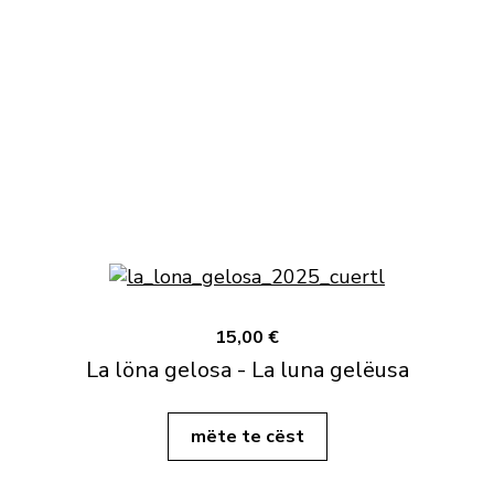
15,00 €
La löna gelosa - La luna gelëusa
mëte te cëst