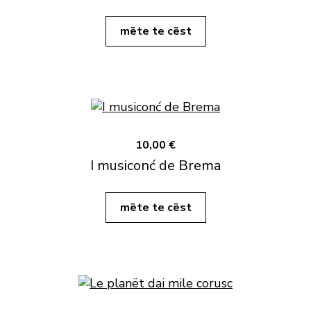
mëte te cëst
10,00 €
I musiconć de Brema
mëte te cëst