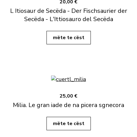
20,00 €
L Itiosaur de Secëda - Der Fischsaurier der
Secëda - L'Ittiosauro del Secëda
mëte te cëst
25,00 €
Milia. Le gran iade de na picera sgnecora
mëte te cëst