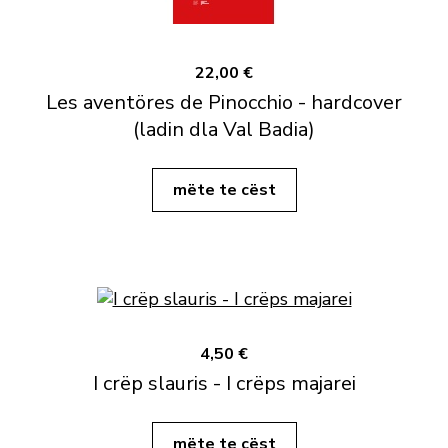
22,00 €
Les aventöres de Pinocchio - hardcover
(ladin dla Val Badia)
mëte te cëst
4,50 €
I crëp slauris - I crëps majarei
mëte te cëst