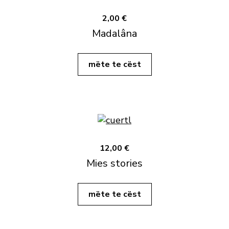
2,00 €
Madalâna
mëte te cëst
12,00 €
Mies stories
mëte te cëst