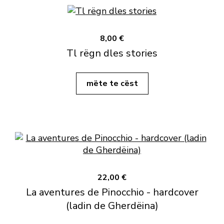
8,00 €
Tl rëgn dles stories
mëte te cëst
22,00 €
La aventures de Pinocchio - hardcover
(ladin de Gherdëina)