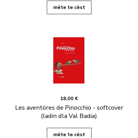
mëte te cëst
18,00 €
Les aventöres de Pinocchio - softcover
(ladin dla Val Badia)
mëte te cëst