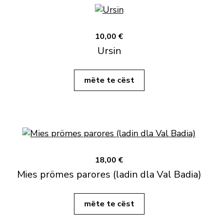
10,00 €
Ursin
mëte te cëst
18,00 €
Mies prömes parores (ladin dla Val Badia)
mëte te cëst