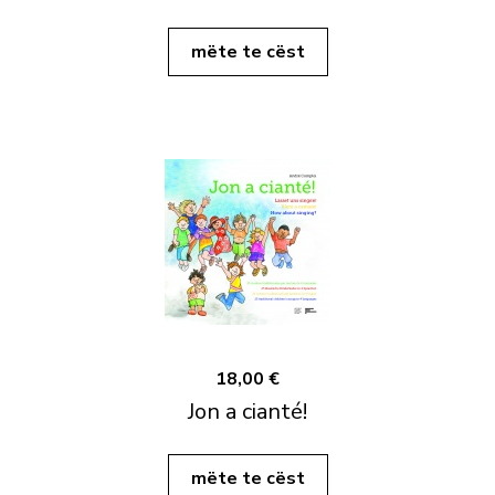
mëte te cëst
18,00 €
Jon a cianté!
mëte te cëst