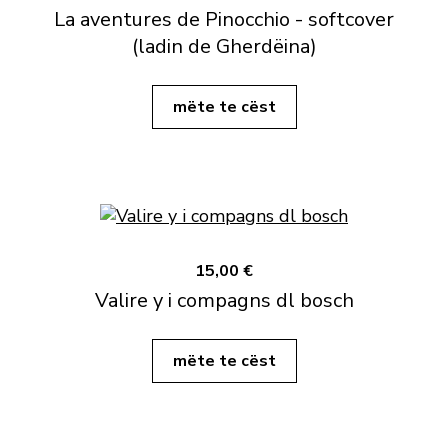
La aventures de Pinocchio - softcover
(ladin de Gherdëina)
mëte te cëst
15,00 €
Valire y i compagns dl bosch
mëte te cëst