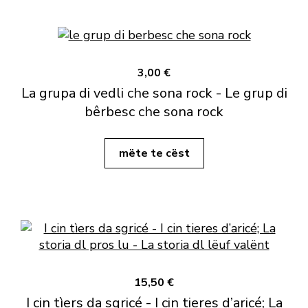
3,00 €
La grupa di vedli che sona rock - Le grup di
bêrbesc che sona rock
mëte te cëst
15,50 €
I cin tìers da sgricé - I cin tieres d’aricé; La